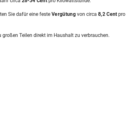
tarif circa
28-34 Cent
pro Kilowattstunde.
lten Sie dafür eine feste
Vergütung
von circa
8,2 Cent
pro
zu großen Teilen direkt im Haushalt zu verbrauchen.