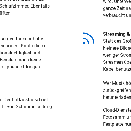
wird. Unterw
Schlafzimmer. Ebenfalls
ganze Zeit n
üften!
verbraucht u
Streaming &
 sorgen für sehr hohe
Statt des Gro
inungen. Kontrollieren
kleinere Bild
tionstüchtigkeit und
weniger Strom
n Fenstern noch keine
Streamen übe
mmilippendichtungen
Kabel benutz
Wer Musik hör
zurückgreifen
herunterladen
: Der Luftaustausch ist
fahr von Schimmelbildung
Cloud-Dienste
Fotosammlunge
Festplatte nu