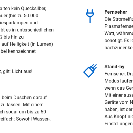
lten kein Quecksilber,
Fernseher
auer (bis zu 50.000
Die Stromeffi
giesparlampen und
Plasmafernseh
bt es in unterschiedlichen
Watt, während
 bis hin zu
benötigt. Es 
auf Helligkeit (in Lumen)
nachzudenken.
abel kennzeichnet
Stand-by
gilt: Licht aus!
Fernseher, Dr
Modus laufen 
wenn das Gerä
Mit einer aus
h beim Duschen darauf
Geräte vom N
 zu lassen. Mit einem
haben, ist de
ch sogar um bis zu 50
Aus-Knopf nic
dreifach: Sowohl Wasser-,
Einstellungen