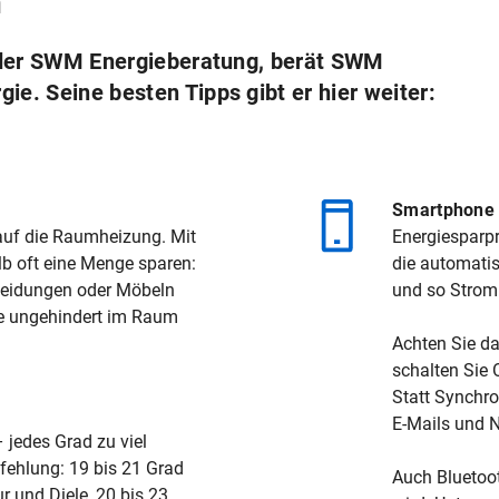
n
 der SWM Energieberatung, berät SWM
. Seine besten Tipps gibt er hier weiter:
Smartphone
 auf die Raumheizung. Mit
Energiesparp
b oft eine Menge sparen:
die automatis
kleidungen oder Möbeln
und so Strom
me ungehindert im Raum
Achten Sie da
schalten Sie 
Statt Synchr
E-Mails und 
 jedes Grad zu viel
fehlung: 19 bis 21 Grad
Auch Bluetoot
r und Diele, 20 bis 23