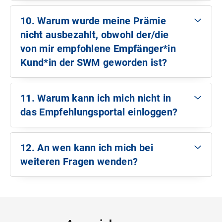
zu lassen:
Ihre Empfehlung wurde ausgesprochen. Es ist
von Ihnen vermittelte Neukund*in z. B. aufgrund
der/die Empfehlungsempfänger*in innerhalb von
der/die Empfänger*in innerhalb von 30 Tagen
Zu
Tellja
aber noch nicht geklärt, ob sie erfolgreich
10. Warum wurde meine Prämie
einer Vertragsbindung beim Vorlieferanten erst zu
30 Tagen nach Versand der Empfehlungs-E-Mail
dieser Empfehlung über den Link in der
werden wird.
einem späteren Zeitpunkt beliefert werden kann. In
auf den darin enthaltenen Link klicken und das
nicht ausbezahlt, obwohl der/die
Empfehlungs-E-Mail folgt und direkt online einen
Sie haben eine falsche E-Mail-Adresse
diesem Fall verzögert sich die Auszahlung der
empfohlene Produkt online beantragen.
Auftrag zur Strom- oder Erdgaslieferung erteilt, ohne
von mir empfohlene Empfänger*in
angegeben.
Geldprämie entsprechend.
Der/Die Empfehlungsempfänger*in muss während
zwischenzeitlich auf andere Werbelinks oder -
In diesem Fall wenden Sie sich bitte an unseren
Kund*in der SWM geworden ist?
des gesamten Empfehlungsprozesses Cookies
banner von den SWM (z. B. auf Webseiten von
Support:
Wenn der/die Empfänger*in Ihrer Empfehlung z. B.
Erfolgreich
aktiviert haben.
Dritten) klickt und er im gesamten
E-Mail:
swm@tellja.de
eine weitere Empfehlung von einer anderen Person
Empfehlungsprozess Cookies aktiviert hat (siehe
Telefon:
+49 (0) 69 8700 429 45 (Kosten Service-
11. Warum kann ich mich nicht in
erhält und dem Link in dieser E-Mail folgt, wird die
auch Punkt 7).
Hotline: Es entstehen Kosten im Rahmen Ihres
das Empfehlungsportal einloggen?
jeweils später erfolgte Aktion für die
Festnetz- oder Mobilfunktarifs). Sie erreichen uns
Weiterempfehlung gewertet. Außerdem erhalten Sie
Dafür kann es verschiedene Gründe geben:
Die Empfehlung war erfolgreich. Der/Die
Montag bis Freitag von 9 bis 18 Uhr (mit Ausnahme
nur dann eine Prämie, wenn der/die
Empfohlene hat online einen Auftrag erteilt.
in Hessen geltender Feiertage sowie Heiligabend
12. An wen kann ich mich bei
Empfehlungsempfänger*in binnen 30 Tagen nach
Sie sind auf der falschen Webseite: Bitte
und Silvester).
Erhalt Ihrer E-Mail das empfohlene Produkt
vergewissern Sie sich, dass Sie sich auf der
weiteren Fragen wenden?
beantragt und daraufhin ein neuer gültiger Vertrag
Webseite http://swm.tellja.de befinden. Nur von
Bei allen Fragen zu Ihrer Empfehlung oder Ihren
zustande kommt (siehe auch Punkt 4).
dieser Webseite können Sie sich in Ihren
Prämien können Sie sich jederzeit gerne per E-Mail
Bestätigt
persönlichen Bereich für das
unter swm@tellja.de an uns wenden. Oder rufen Sie
Empfehlungsprogramm einloggen.
uns unter folgender Rufnummer an: +49 (0) 69