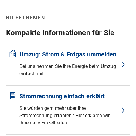
E-Mail:
hausverwaltung@swm.de
Informationen zum
Störfallbetrieb
Baggerarbeiten.
Adresse:
Hanauer Str. 20
HILFETHEMEN
80992 München
Zu Google
Maps
Kompakte Informationen für Sie
Umzug: Strom & Erdgas ummelden
Bei uns nehmen Sie Ihre Energie beim Umzug
einfach mit.
Stromrechnung einfach erklärt
Sie würden gern mehr über Ihre
Stromrechnung erfahren? Hier erklären wir
Ihnen alle Einzelheiten.