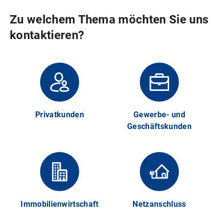
Zu welchem Thema möchten Sie uns
kontaktieren?
Privatkunden
Gewerbe- und
Geschäftskunden
Ihre Kontaktmöglichkeiten
Gewerbekunden
(Verbrauch Strom unter 100.000 kWh, Erdgas unter
Per Telefon
103.000 kWh)
Telefon:
Anschrift:
0800 796 796 0
Immobilienwirtschaft
Netzanschluss
SWM Versorgungs GmbH