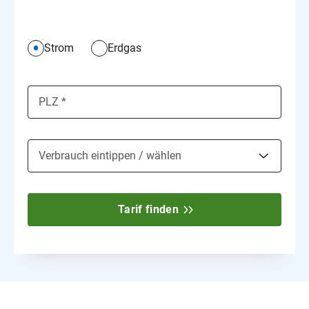
Strom
Erdgas
PLZ *
Verbrauch eintippen / wählen
1.800 kWh
Tarif finden
2.500 kWh
3.200 kWh
3.800 kWh