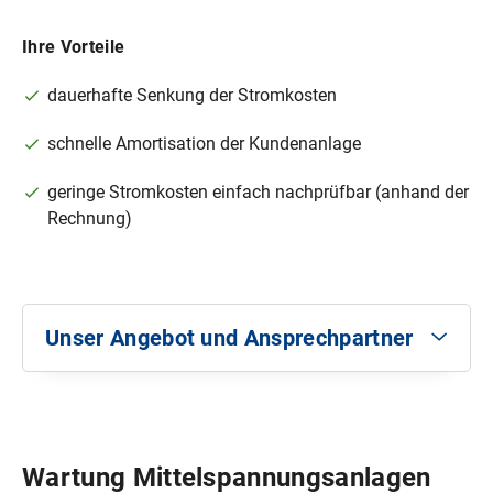
E-Mail:
geschaeftskunden@swm.de
Ihre Vorteile
11,9
dauerhafte Senkung der Stromkosten
schnelle Amortisation der Kundenanlage
10,00
geringe Stromkosten einfach nachprüfbar (anhand der
Rechnung)
Unser Angebot und Ansprechpartner
Unser Angebot
Netzanalyse zur Ermittlung von Bauart und
Größe der Kompensationsanlage
Wartung Mittelspannungsanlagen
Beschaffung der Kompensationsanlage