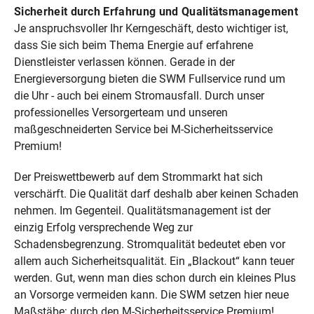
Umbau
Sicherheit durch Erfahrung und Qualitätsmanagement
Je anspruchsvoller Ihr Kerngeschäft, desto wichtiger ist,
Wartung
dass Sie sich beim Thema Energie auf erfahrene
Dienstleister verlassen können. Gerade in der
Inspektion
Energieversorgung bieten die SWM Fullservice rund um
Diagnose
die Uhr - auch bei einem Stromausfall. Durch unser
professionelles Versorgerteam und unseren
Instandsetzung
maßgeschneiderten Service bei M-Sicherheitsservice
Premium!
Zielgruppe
Der Preiswettbewerb auf dem Strommarkt hat sich
Unser Dienstleistungsangebot im Bereich
verschärft. Die Qualität darf deshalb aber keinen Schaden
Mittelspannungsanlagen gilt für alle
nehmen. Im Gegenteil. Qualitätsmanagement ist der
Gewerbekunden und Industriekunden mit eigenen
einzig Erfolg versprechende Weg zur
10kV- und 20kV-Mittelspannungsanlagen.
Schadensbegrenzung. Stromqualität bedeutet eben vor
allem auch Sicherheitsqualität. Ein „Blackout“ kann teuer
werden. Gut, wenn man dies schon durch ein kleines Plus
an Vorsorge vermeiden kann. Die SWM setzen hier neue
Maßstäbe: durch den M-Sicherheitsservice Premium!