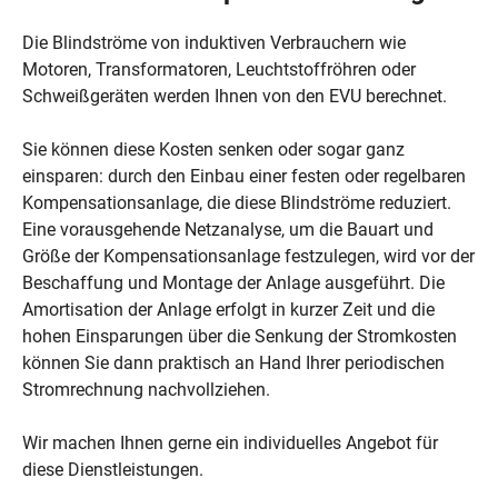
VDS
Schadenverhütung
Die Blindströme von induktiven Verbrauchern wie
Bayerisches Staatsministerium des
Inneren
Motoren, Transformatoren, Leuchtstoffröhren oder
Schweißgeräten werden Ihnen von den EVU berechnet.
Bayerische
Ingenieurekammer-Bau
Vor-Ort-Service je Stunde
Sie können diese Kosten senken oder sogar ganz
einsparen: durch den Einbau einer festen oder regelbaren
Kompensationsanlage, die diese Blindströme reduziert.
113,05
Eine vorausgehende Netzanalyse, um die Bauart und
Größe der Kompensationsanlage festzulegen, wird vor der
Kontakt
Beschaffung und Montage der Anlage ausgeführt. Die
Amortisation der Anlage erfolgt in kurzer Zeit und die
SWM Versorgungs GmbH
hohen Einsparungen über die Senkung der Stromkosten
95,00
Groß- und Geschäftskundenvertrieb
können Sie dann praktisch an Hand Ihrer periodischen
Emmy-Noether-Straße 2
Stromrechnung nachvollziehen.
80992 München
Wir machen Ihnen gerne ein individuelles Angebot für
Tel: 089/2361-4896
Miete Anschlusskasten je Woche
diese Dienstleistungen.
Fax: 089/2361-4897