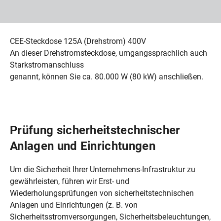
kurzzeit@swm.de
910,35
33,80
CEE-Steckdose 125A (Drehstrom) 400V
An dieser Drehstromsteckdose, umgangssprachlich auch
Starkstromanschluss
genannt, können Sie ca. 80.000 W (80 kW) anschließen.
765,00
28,40
Prüfung sicherheitstechnischer
Zuschlag für Expressanschluss*
146,93
Anlagen und Einrichtungen
Um die Sicherheit Ihrer Unternehmens-Infrastruktur zu
476,00
gewährleisten, führen wir Erst- und
123,47
Wiederholungsprüfungen von sicherheitstechnischen
Anlagen und Einrichtungen (z. B. von
Sicherheitsstromversorgungen, Sicherheitsbeleuchtungen,