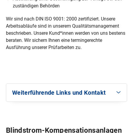
zuständigen Behörden
123,47
184,45
Wir sind nach DIN ISO 9001: 2000 zertifiziert. Unsere
Arbeitsabläufe sind in unserem Qualitätsmanagement
beschrieben. Unsere Kund*innen werden von uns bestens
beraten. Wir sichern Ihnen eine termingerechte
155,00
Ausführung unserer Prüfarbeiten zu.
M-Ökoaktiv Kurzzeit**
Ortstermin zur Vorbesichtigung
1,82
Weiterführende Links und Kontakt
Verband der Elektrotechnik, Elektronik und
184,45
Informationstechnik (VDE)
e.V.
1,53
Verlag des
VDE
Blindstrom-Kompensationsanlagen
155,00