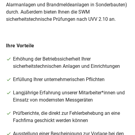
Alarmanlagen und Brandmeldeanlagen in Sonderbauten)
400,00
durch. Außerdem bieten Ihnen die SWM
sicherheitstechnische Prüfungen nach UVV 2.10 an.
NT
Dienstleistungen für Kurzzeit-
Ihre Vorteile
Stromanschlüsse
28,58
Erhöhung der Betriebssicherheit Ihrer
sicherheitstechnischen Anlagen und Einrichtungen
Erfüllung Ihrer unternehmerischen Pflichten
24,02
Langjährige Erfahrung unserer Mitarbeiter*innen und
Einsatz von modernsten Messgeräten
Einsichern eines vorhandenen
Prüfberichte, die direkt zur Fehlerbehebung an eine
146,93
Anschlusses
Fachfima geschickt werden können
Ausstellung einer Bescheinigung zur Vorlage bei den