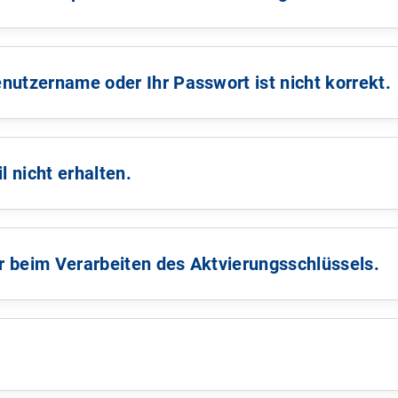
ser aktiviert ist und schalten Sie ggf. JavaScript ein. Das
vaScript verwendbar.
nutzername oder Ihr Passwort ist nicht korrekt.
e*n Kundenbetreuer*in bei den SWM.
llen Link zu unserem Online-Service verwenden:
l nicht erhalten.
orts auf die Groß- und Kleinschreibung. Stellen Sie sicher,
uch die Spam- und Junk-Ordner. Häufig wird unsere E-Mail
e*n Kundenbetreuer*in bei den SWM.
r beim Verarbeiten des Aktvierungsschlüssels.
e*n Kundenbetreuer*in bei den SWM.
eit gültig und darf nur einmal verwendet werden. Wenn dieser
gslink an.
e*n Kundenbetreuer*in bei den SWM.
“ direkt im Portal um ein neues Passwort
gessen