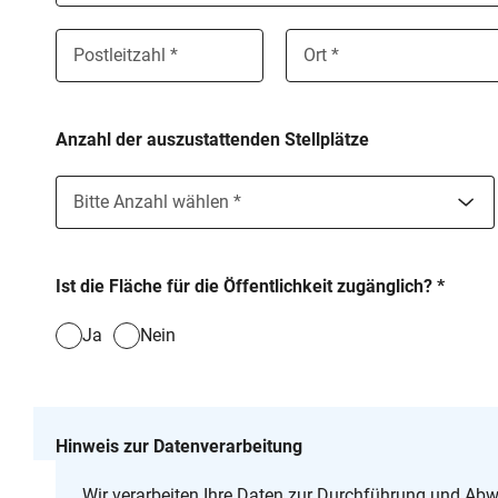
Postleitzahl *
Ort *
Anzahl der auszustattenden Stellplätze
Bitte Anzahl wählen
*
1
Ist die Fläche für die Öffentlichkeit zugänglich?
*
2
Ja
Nein
3
4
Hinweis zur Datenverarbeitung
5
Wir verarbeiten Ihre Daten zur Durchführung und Abwic