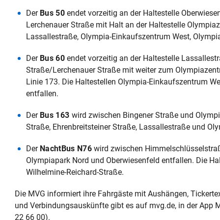
Der
Bus 50
endet vorzeitig an der Haltestelle Oberwies
Lerchenauer Straße mit Halt an der Haltestelle Olympiaz
Lassallestraße, Olympia-Einkaufszentrum West, Olympia
Der
Bus 60
endet vorzeitig an der Haltestelle Lassalles
Straße/Lerchenauer Straße mit weiter zum Olympiazentr
Linie 173. Die Haltestellen Olympia-Einkaufszentrum 
entfallen.
Der
Bus 163
wird zwischen Bingener Straße und Olympi
Straße, Ehrenbreitsteiner Straße, Lassallestraße und O
Der
NachtBus N76
wird zwischen Himmelschlüsselstraß
Olympiapark Nord und Oberwiesenfeld entfallen. Die Halt
Wilhelmine-Reichard-Straße.
Die MVG informiert ihre Fahrgäste mit Aushängen, Tickert
und Verbindungsauskünfte gibt es auf mvg.de, in der App
22 66 00).