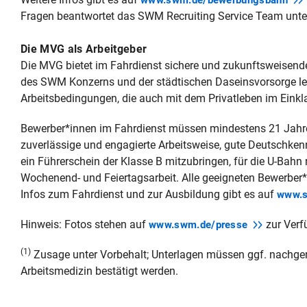
www.swm.de/bewerbungsbahn
Fragen beantwortet das SWM Recruiting Service Team unte
Die MVG als Arbeitgeber
Die MVG bietet im Fahrdienst sichere und zukunftsweisende
des SWM Konzerns und der städtischen Daseinsvorsorge leg
Arbeitsbedingungen, die auch mit dem Privatleben im Eink
Bewerber*innen im Fahrdienst müssen mindestens 21 Jahre 
zuverlässige und engagierte Arbeitsweise, gute Deutschkennt
ein Führerschein der Klasse B mitzubringen, für die U-Bahn ni
Wochenend- und Feiertagsarbeit. Alle geeigneten Bewerber*
Infos zum Fahrdienst und zur Ausbildung gibt es auf
www.s
Hinweis: Fotos stehen auf
zur Verf
www.swm.de/presse
(1)
Zusage unter Vorbehalt; Unterlagen müssen ggf. nachger
Arbeitsmedizin bestätigt werden.