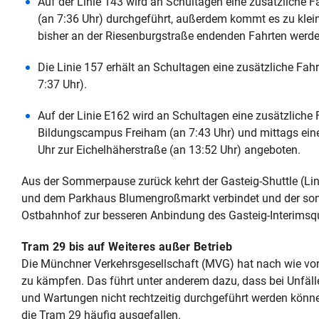
Auf der Linie 143 wird an Schultagen eine zusätzliche 
(an 7:36 Uhr) durchgeführt, außerdem kommt es zu klei
bisher an der Riesenburgstraße endenden Fahrten werde
Die Linie 157 erhält an Schultagen eine zusätzliche F
7:37 Uhr).
Auf der Linie E162 wird an Schultagen eine zusätzliche
Bildungscampus Freiham (an 7:43 Uhr) und mittags ein
Uhr zur Eichelhäherstraße (an 13:52 Uhr) angeboten.
Aus der Sommerpause zurück kehrt der Gasteig-Shuttle (Li
und dem Parkhaus Blumengroßmarkt verbindet und der son
Ostbahnhof zur besseren Anbindung des Gasteig-Interimsqu
Tram 29 bis auf Weiteres außer Betrieb
Die Münchner Verkehrsgesellschaft (MVG) hat nach wie vo
zu kämpfen. Das führt unter anderem dazu, dass bei Unfäll
und Wartungen nicht rechtzeitig durchgeführt werden könn
die Tram 29 häufig ausgefallen.