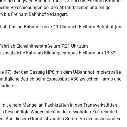
Fahrt ab Langwied Bahnhof (ab 7:22 Uhr) bis Freiham Bahnhof
neren Verschiebungen bei den Abfahrtszeiten und einige
n bis Freiham Bahnhof verlängert.
ahrt ab Pasing Bahnhof um 7:11 Uhr nach Freiham Bahnhof (an
 Fahrt ab Eichelhäherstraße um 7:21 Uhr zum
e zusätzliche Fahrt ab Bildungscampus Freiham um 13:32
nie 97), der den Gasteig HP8 mit dem U-Bahnhof Implerstraße
ntägliche Betrieb beim Expressbus X30 zwischen Harras und
artiers.
r mit einem Mangel an Fachkräften in den Tramwerkstätten
en beschädigte Wagen nicht in der gewohnten Zeit repariert
en. Aus diesem Grund ist vor den Sommerferien insbesondere