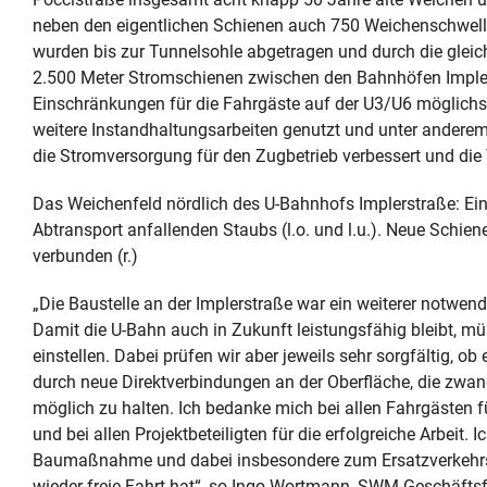
neben den eigentlichen Schienen auch 750 Weichenschwelle
wurden bis zur Tunnelsohle abgetragen und durch die glei
2.500 Meter Stromschienen zwischen den Bahnhöfen Imple
Einschränkungen für die Fahrgäste auf der U3/U6 möglichst
weitere Instandhaltungsarbeiten genutzt und unter anderem
die Stromversorgung für den Zugbetrieb verbessert und die
Das Weichenfeld nördlich des U-Bahnhofs Implerstraße: Ein
Abtransport anfallenden Staubs (l.o. und l.u.). Neue Schi
verbunden (r.)
„Die Baustelle an der Implerstraße war ein weiterer notwe
Damit die U-Bahn auch in Zukunft leistungsfähig bleibt, 
einstellen. Dabei prüfen wir aber jeweils sehr sorgfältig, ob 
durch neue Direktverbindungen an der Oberfläche, die zwan
möglich zu halten. Ich bedanke mich bei allen Fahrgästen 
und bei allen Projektbeteiligten für die erfolgreiche Arbeit.
Baumaßnahme und dabei insbesondere zum Ersatzverkehrsk
wieder freie Fahrt hat“, so Ingo Wortmann, SWM Geschäftsf