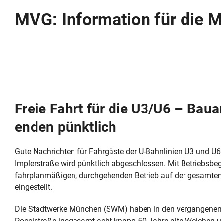
MVG: Information für die 
Freie Fahrt für die U3/U6 – Baua
enden pünktlich
Gute Nachrichten für Fahrgäste der U-Bahnlinien U3 und U
Implerstraße wird pünktlich abgeschlossen. Mit Betriebsbe
fahrplanmäßigen, durchgehenden Betrieb auf der gesamten 
eingestellt.
Die Stadtwerke München (SWM) haben in den vergangenen
Poccistraße insgesamt acht knapp 50 Jahre alte Weichen 