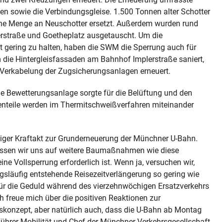
n sowie die Verbindungsgleise. 1.500 Tonnen alter Schotter
che Menge an Neuschotter ersetzt. Außerdem wurden rund
rstraße und Goetheplatz ausgetauscht. Um die
 gering zu halten, haben die SWM die Sperrung auch für
 die Hintergleisfassaden am Bahnhof Implerstraße saniert,
 Verkabelung der Zugsicherungsanlagen erneuert.
e Bewetterungsanlage sorgte für die Belüftung und den
enenteile werden im Thermitschweißverfahren miteinander
ndiger Kraftakt zur Grunderneuerung der Münchner U-Bahn.
müssen wir uns auf weitere Baumaßnahmen wie diese
eine Vollsperrung erforderlich ist. Wenn ja, versuchen wir,
gsläufig entstehende Reisezeitverlängerung so gering wie
für die Geduld während des vierzehnwöchigen Ersatzverkehrs
 Ich freue mich über die positiven Reaktionen zur
onzept, aber natürlich auch, dass die U-Bahn ab Montag
ührer Mobilität und Chef der Münchner Verkehrsgesellschaft