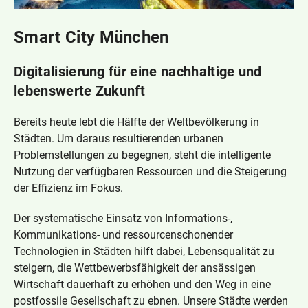
schaffen, vor Ort in verstärkte Kooperation
gehen (economies of scope) und vor allem
Bei Regulierungen zu Open Data dürfen
Smart City München
schnell sein. Interoperabilität und gemeinsame
kommunale Unternehmen nicht schlechter
Standards sind anzustreben.
gestellt werden als ihre privaten Wettbewerber.
Digitalisierung für eine nachhaltige und
Insbesondere wenn kommunale Unternehmen
Parallel dazu braucht es eine rasche
Daten öffentlich machen müssen, gilt das auch
lebenswerte Zukunft
europäische Anstrengung den Rückstand bei
für private Wettbewerber.
Software, Plattformen und Digitalunternehmen
Bereits heute lebt die Hälfte der Weltbevölkerung in
aufzuholen. Das erfordert mehr als Regulierung.
Digitalisierung macht Infrastrukturen
Städten. Um daraus resultierenden urbanen
Die Digitalaktivitäten kommunaler Unternehmen
verletzlicher, daher hat Datensicherheit eine sehr
Problemstellungen zu begegnen, steht die intelligente
können einen Beitrag zu einer europäischen
hohe Priorität.
Nutzung der verfügbaren Ressourcen und die Steigerung
Initiative leisten.
der Effizienz im Fokus.
Der systematische Einsatz von Informations-,
Bürger*innen erwarten von kommunalen
Kommunikations- und ressourcenschonender
Marktplätze im klassischen Sinn sind eine
Unternehmen grundsätzlich ein hohes Maß an
Technologien in Städten hilft dabei, Lebensqualität zu
grundlegende Infrastruktur, die Teil der
Sensibilität im Umgang mit personenbezogenen
steigern, die Wettbewerbsfähigkeit der ansässigen
Daseinsvorsorge ist. Entsprechendes gilt für
Daten (großer Vertrauensvorschuss). Daher
Wirtschaft dauerhaft zu erhöhen und den Weg in eine
digitalisierte Marktplätze, heute als digitale
müssen es kommunale Unternehmen mit der
postfossile Gesellschaft zu ebnen. Unsere Städte werden