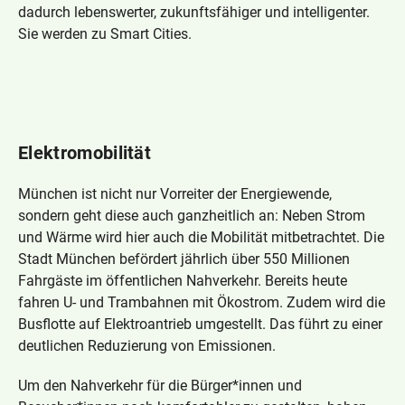
Plattformen bezeichnet. Es ist die Aufgabe von
Auslegung zum Beispiel der DSGVO sehr genau
dadurch lebenswerter, zukunftsfähiger und intelligenter.
Kommunen, auch digitale Marktplätze
nehmen.
Sie werden zu Smart Cities.
aufzubauen und diskriminierungsfrei
Die Intentionen der DSGVO sind richtig,
anzubieten.
gleichzeitig ist sie in der praktischen Anwendung
Durch den Vormarsch digitaler, globaler
insbesondere für kleinere kommunale
Plattformen in privater Hand wird der Staat in
Unternehmen aktuell kaum handhabbar. Damit
Elektromobilität
originären Aufgaben unterlaufen, insbesondere
spielt die DSGVO massiv den Internetkonzernen
in der Sicherstellung einer digitalen Identität
in die Hände. Gleichzeitig ist sie in der Breite
München ist nicht nur Vorreiter der Energiewende,
seiner Bürger. Dies erfordert aus
noch nicht verstanden und wird daher viel zu
sondern geht diese auch ganzheitlich an: Neben Strom
übergeordnetem Interesse einen gesetzlichen
kompliziert gesehen. Nach einer Klärungsphase
und Wärme wird hier auch die Mobilität mitbetrachtet. Die
Schutz kommunaler und anderer staatlicher
wird die praktische Anwendung der DSGVO auch
Stadt München befördert jährlich über 550 Millionen
Leistungen.
für kleinere kommunale Unternehmen
Fahrgäste im öffentlichen Nahverkehr. Bereits heute
handhabbar.
Die Digitalisierung führt zu erheblichem
fahren U- und Trambahnen mit Ökostrom. Zudem wird die
Veränderungsdruck in den kommunalen
Für die Mehrzahl der Bürger*innen ist der Schutz
Busflotte auf Elektroantrieb umgestellt. Das führt zu einer
Unternehmen, bei Qualifikation, Organisation
personenbezogener Daten wichtig, gleichwohl
deutlichen Reduzierung von Emissionen.
und Kultur. Durch Qualifikation und Partizipation
besteht eine Bereitschaft, personenbezogene
Um den Nahverkehr für die Bürger*innen und
wird es den kommunalen Unternehmen gelingen
Daten zur Verfügung zu stellen, sofern im