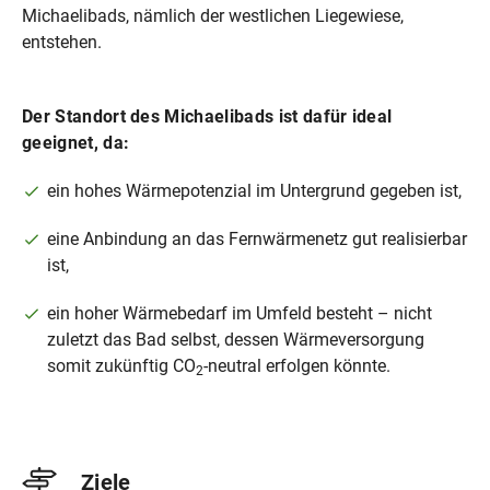
Michaelibads, nämlich der westlichen Liegewiese,
entstehen.
Bohrplatz
Der Standort des Michaelibads ist dafür ideal
Bau des Bohrplatzes
geeignet, da:
Errichtung einer umlaufenden massiven
ein hohes Wärmepotenzial im Untergrund gegeben ist,
Lärmschutz-Containerwand (4 - 5
Containerlagen gestapelt mit einer Höhe von
eine Anbindung an das Fernwärmenetz gut realisierbar
circa 10 - 13 Metern)
ist,
ein hoher Wärmebedarf im Umfeld besteht – nicht
zuletzt das Bad selbst, dessen Wärmeversorgung
somit zukünftig CO
-neutral erfolgen könnte.
Tiefbohrungen & Fördertests
2
Aufstellen des Bohrturms (Höhe circa 50 Meter)
mit zusätzlicher Lärmschutz-Verkleidung
Bohrlänge (abgelenkte Bohrungen) circa 3.800 -
Ziele