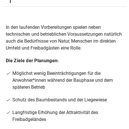
5.000 Meter
Bohrtiefe circa 2.800 - 3.000 Meter
In den laufenden Vorbereitungen spielen neben
Innenausbau des Bohrkellerbauwerks
technischen und betrieblichen Voraussetzungen natürlich
auch die Bedürfnisse von Natur, Menschen im direkten
Umfeld und Freibadgästen eine Rolle.
Die Ziele der Planungen:
Rückbau des Bohrplatzes
Möglichst wenig Beeinträchtigungen für die
Abbau der Lärmschutz-Containerwand
Anwohner*innen während der Bauphase und dem
späteren Betrieb
Umbau des Bohrplatzes in den Betriebsplatz
Schutz des Baumbestands und der Liegewiese
Langfristige Erhöhung der Attraktivität des
Freibadgeländes