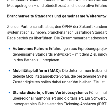
Metropolregion – und bündelt zusätzliche operative Erfah
Branchenweite Standards und gemeinsame Weiterentw
Ziel der Partnerschaft ist es, den ÖPNV der Zukunft kundenn
systematisch zu heben, branchenanschlussfähige Standards 
Regelbetrieb zu überführen. Die Zusammenarbeit adressiert 
Autonomes Fahren:
Erfahrungen aus Erprobungsproje
gemeinsame Standards entwickelt – mit dem Ziel, innova
in den Betrieb zu integrieren.
Mobilitätsplattform (MAX):
Die Unternehmen treiben e
geteilte Mobilitätsangebote voran, die bestehende Syst
Zuständigkeiten sollen dabei unberührt bleiben. Ziel ist In
Standardisierte, offene Vertriebssysteme:
Für ein na
überregional harmonisiert und digitalisiert. Ein Schwer
interoperablen ID‑basierenden Ticketing‑Ansätzen (IDBT).