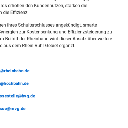
ds erhöhen den Kundennutzen, stärken die
die Effizienz.
 ihres Schulterschlusses angekündigt, smarte
 Synergien zur Kostensenkung und Effizienzsteigerung zu
 Beitritt der Rheinbahn wird dieser Ansatz über weitere
e aus dem Rhein‑Ruhr‑Gebiet ergänzt.
@rheinbahn.de
e@hochbahn.de
essestelle@bvg.de
esse@mvg.de