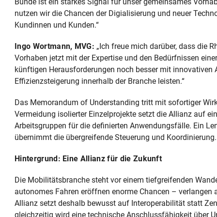
Bunde ist ein starkes Signal für unser gemeinsames Vorha
nutzen wir die Chancen der Digialisierung und neuer Techno
Kundinnen und Kunden.“
Ingo Wortmann, MVG:
„Ich freue mich darüber, dass die R
Vorhaben jetzt mit der Expertise und den Bedürfnissen eine
künftigen Herausforderungen noch besser mit innovativen 
Effizienzsteigerung innerhalb der Branche leisten.“
Das Memorandum of Understanding tritt mit sofortiger Wirku
Vermeidung isolierter Einzelprojekte setzt die Allianz auf e
Arbeitsgruppen für die definierten Anwendungsfälle. Ein Le
übernimmt die übergreifende Steuerung und Koordinierung.
Hintergrund: Eine Allianz für die Zukunft
Die Mobilitätsbranche steht vor einem tiefgreifenden Wandel
autonomes Fahren eröffnen enorme Chancen – verlangen a
Allianz setzt deshalb bewusst auf Interoperabilität statt Ze
gleichzeitig wird eine technische Anschlussfähigkeit übe