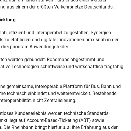
rung aus einem der größten Verkehrsnetze Deutschlands.
icklung
ah, effizient und interoperabel zu gestalten, Synergien
zu etablieren und digitale Innovationen praxisnah in den
drei prioritäre Anwendungsfelder:
kten werden gebündelt, Roadmaps abgestimmt und
tive Technologien schrittweise und wirtschaftlich tragfähig
ine gemeinsame, interoperable Plattform für Bus, Bahn und
eme technisch einbindet und weiterentwickelt. Bestehende
teroperabilität, nicht Zentralisierung.
htloses Kundenerlebnis werden technische Standards
punkt liegt auf Account‑Based‑Ticketing (ABT) sowie
 Die Rheinbahn bringt hierfür u. a. ihre Erfahrung aus der