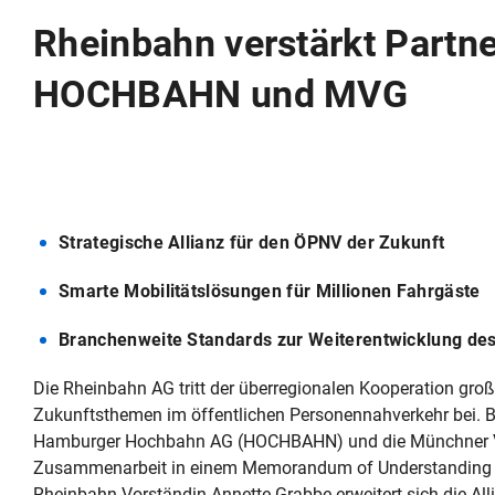
Rheinbahn verstärkt Partn
HOCHBAHN und MVG
Strategische Allianz für den ÖPNV der Zukunft
Smarte Mobilitätslösungen für Millionen Fahrgäste
Branchenweite Standards zur Weiterentwicklung de
Die Rheinbahn AG tritt der überregionalen Kooperation gro
Zukunftsthemen im öffentlichen Personennahverkehr bei. Ber
Hamburger Hochbahn AG (HOCHBAHN) und die Münchner Ver
Zusammenarbeit in einem Memorandum of Understanding (M
Rheinbahn‑Vorständin Annette Grabbe erweitert sich die All