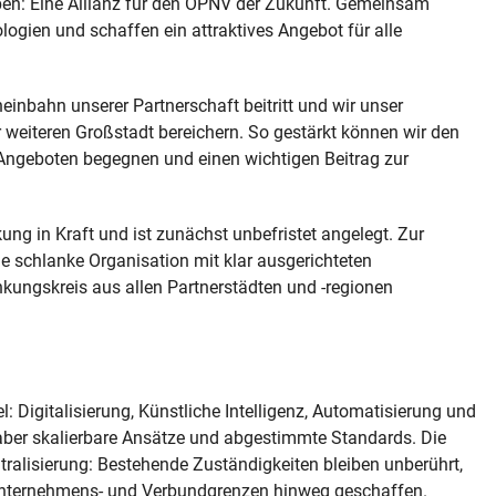
ben: Eine Allianz für den ÖPNV der Zukunft. Gemeinsam
logien und schaffen ein attraktives Angebot für alle
heinbahn unserer Partnerschaft beitritt und wir unser
r weiteren Großstadt bereichern. So gestärkt können wir den
Angeboten begegnen und einen wichtigen Beitrag zur
ng in Kraft und ist zunächst unbefristet angelegt. Zur
ine schlanke Organisation mit klar ausgerichteten
nkungskreis aus allen Partnerstädten und ‑regionen
: Digitalisierung, Künstliche Intelligenz, Automatisierung und
ber skalierbare Ansätze und abgestimmte Standards. Die
ntralisierung: Bestehende Zuständigkeiten bleiben unberührt,
r Unternehmens‑ und Verbundgrenzen hinweg geschaffen.