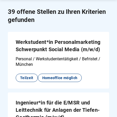
Bäder/Sport/Wellness
Einstiegsart
39 offene Stellen zu Ihren Kriterien
Bauwesen
gefunden
Aushilfstätigkeit
Standort
Einkauf/Logistik/Materialwirtschaft
Berufseinstieg / mit Berufserfahrung
Brandenburg LK Havelland
Elektrotechnik/Mechatronik
Werkstudent*in Personalmarketing
Vollzeit / Teilzeit
Mit Berufserfahrung
Schwerpunkt Social Media (m/w/d)
München
Energietechnik
Teilzeit
Praktikum (Studium)
Personal / Werkstudententätigkeit / Befristet /
München
Finanzen/Controlling/Rechnungswesen
Vollzeit
Werkstudententätigkeit
Teilzeit
Homeoffice möglich
Informatik/Informationstechnologie
Vollzeit/Teilzeit
Konzernstrategie/-steuerung/Beteiligungen
Ingenieur*in für die E/MSR und
Kraftwerkstechnik
Leittechnik für Anlagen der Tiefen-
Kundenbetreuung/Service