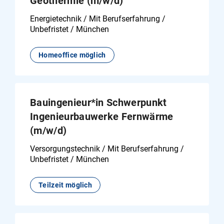
Geothermie (m/w/d)
Energietechnik / Mit Berufserfahrung /
Personal
Unbefristet / München
Sonstige Fachrichtungen
Homeoffice möglich
Studium
Technik Sonstige
Bauingenieur*in Schwerpunkt
Ingenieurbauwerke Fernwärme
Verfahrenstechnik
(m/w/d)
Versorgungstechnik
Versorgungstechnik / Mit Berufserfahrung /
Unbefristet / München
Wirtschaftsingenieurwesen
Teilzeit möglich